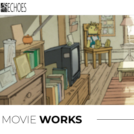
内
容
を
ス
キ
ッ
プ
MOVIE
WORKS