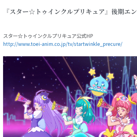
『スター☆トゥインクルプリキュア』後期エン
スター☆トゥインクルプリキュア公式HP
http://www.toei-anim.co.jp/tv/startwinkle_precure/