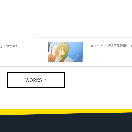
『#コンパス 戦闘摂理解析シ
とき やなせた
WORKS