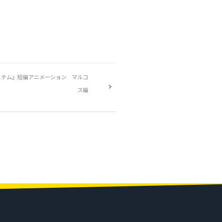
ステム』短編アニメーション マルコ
ス編