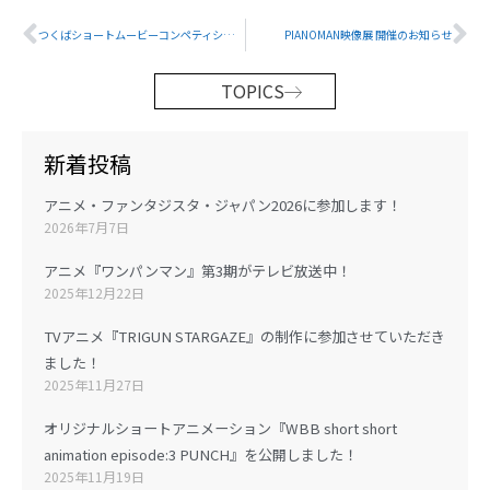
Prev
Ne
つくばショートムービーコンペティション2020 ウィットスタジオアニメーション賞を受賞いたしました
PIANOMAN映像展 開催のお知らせ
TOPICS
新着投稿
アニメ・ファンタジスタ・ジャパン2026に参加します！
2026年7月7日
アニメ『ワンパンマン』第3期がテレビ放送中！
2025年12月22日
TVアニメ『TRIGUN STARGAZE』の制作に参加させていただき
ました！
2025年11月27日
オリジナルショートアニメーション『WBB short short
animation episode:3 PUNCH』を公開しました！
2025年11月19日