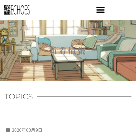
内
容
を
ス
キ
ッ
プ
新着情報
TOPICS
2020年03月9日