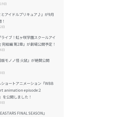
月19日
ミとアイドルプリキュア♪』が9月
開！
12日
ブライブ！虹ヶ咲学園スクールアイ
 完結編 第2章』が劇場公開予定！
26日
場版モノノ怪 火鼠』が絶賛公開
10日
ルショートアニメーション『WBB
rt animation episode:2
N』を公開しました！
20日
STARS FINAL SEASON』