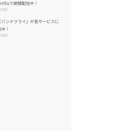
Netflixで絶賛配信中！
月19日
ズバンドクライ』が各サービスに
信中！
月18日