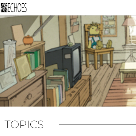
内
容
を
ス
キ
ッ
プ
TOPICS