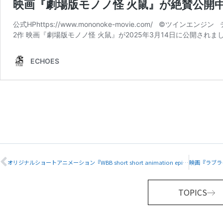
Prev
オリジナルショートアニメーション『WBB short short animation episode:2 OLDMAN』を公開しました！
TOPICS