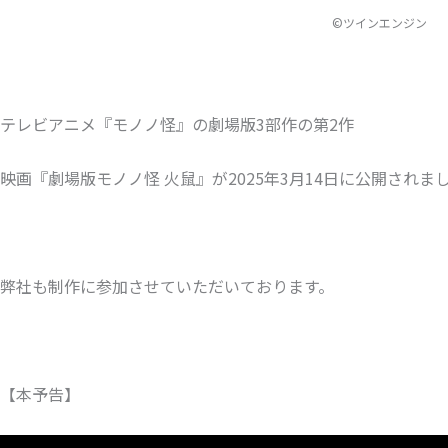
©ツインエンジン
テレビアニメ『モノノ怪』の劇場版3部作の第2作
映画『劇場版モノノ怪 火鼠』が2025年3月14日に公開されま
弊社も制作に参加させていただいております。
【本予告】