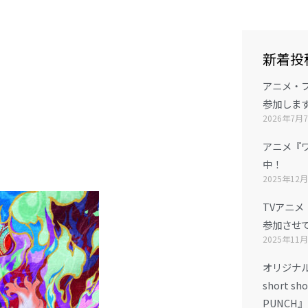
新着投
アニメ・フ
参加しま
2026年7月
アニメ『
中！
2025年12
TVアニメ『
参加させ
2025年11
オリジナ
short sho
PUNCH